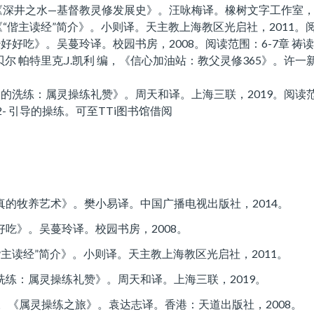
《深井之水—基督教灵修发展史》。汪咏梅译。橡树文字工作室，2
《“偕主读经”简介》。小则译。天主教上海教区光启社，2011。
好好吃》。吴蔓玲译。校园书房，2008。阅读范围：6-7章 祷读
贝尔 帕特里克.J.凯利 编，《信心加油站：教父灵修365》。许一
的洗练：属灵操练礼赞》。周天和译。上海三联，2019。阅读范围：
- 引导的操练。可至TTi图书馆借阅
真的牧养艺术》。樊小易译。中国广播电视出版社，2014。
吃》。吴蔓玲译。校园书房，2008。
偕主读经”简介》。小则译。天主教上海教区光启社，2011。
洗练：属灵操练礼赞》。周天和译。上海三联，2019。
。《属灵操练之旅》。袁达志译。香港：天道出版社，2008。