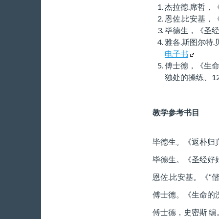
杰拉德.席哲，
恩佐.比安基，
毕德生，《圣经
雅各.斯图尔特.
电子书
(
傅士德，《生命
链
独处的操练、12
接
到
外
教学参考书目
部
网
毕德生。《返朴归
站
。
毕德生。《圣经好好
)
恩佐.比安基。《“
傅士德。《生命的
傅士德，史密斯 编