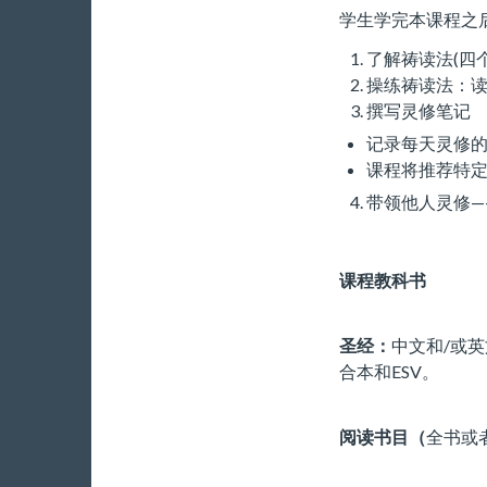
学生学完本课程之
了解祷读法(四
操练祷读法：
撰写灵修笔记
记录每天灵修
课程将推荐特
带领他人灵修—
课程教科书
圣经：
中文和/或英
合本和ESV。
阅读书目（
全书或