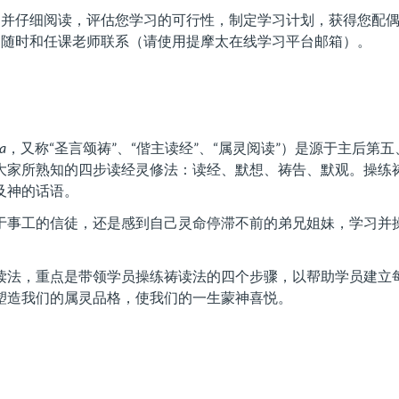
纲并仔细阅读，评估您学习的可行性，制定学习计划，获得您配
迎随时和任课老师联系（请使用提摩太在线学习平台邮箱）。
na
，又称“圣言颂祷”、“偕主读经”、“属灵阅读”）是源于主后
大家所熟知的四步读经灵修法：读经、默想、祷告、默观。操练
及神的话语。
于事工的信徒，还是感到自己灵命停滞不前的弟兄姐妹，学习并
读法，重点是带领学员操练祷读法的四个步骤，以帮助学员建立
塑造我们的属灵品格，使我们的一生蒙神喜悦。