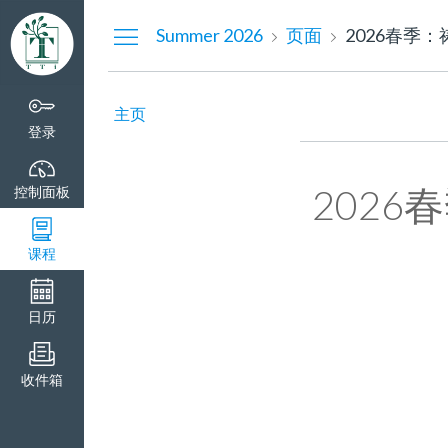
控
Summer 2026
页面
2026春季
制
面
板
主页
登录
202
控制面板
课程
日历
收件箱