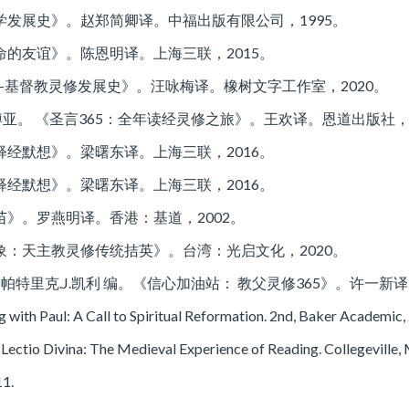
学发展史》。赵郑简卿译。中福出版有限公司，1995。
的友谊》。陈恩明译。上海三联，2015。
—基督教灵修发展史》。汪咏梅译。橡树文字工作室，2020。
·博亚。 《圣言365：全年读经灵修之旅》。王欢译。恩道出版社，2
经默想》。梁曙东译。上海三联，2016。
经默想》。梁曙东译。上海三联，2016。
》。罗燕明译。香港：基道，2002。
象：天主教灵修传统拮英》。台湾：光启文化，2020。
 帕特里克.J.凯利 编。《信心加油站： 教父灵修365》。许一新
g with Paul: A Call to Spiritual Reformation. 2nd, Baker Academic,
Lectio Divina: The Medieval Experience of Reading. Collegeville,
11.