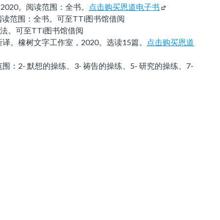
020。阅读范围：全书。
点击购买恩道电子书
(
阅读范围：全书。可至TTi图书馆借阅
链
法。可至TTi图书馆借阅
接
新译。橡树文字工作室，2020。选读15篇。
点击购买恩道
到
外
2- 默想的操练、3- 祷告的操练、5- 研究的操练、7-
部
网
站
。
)