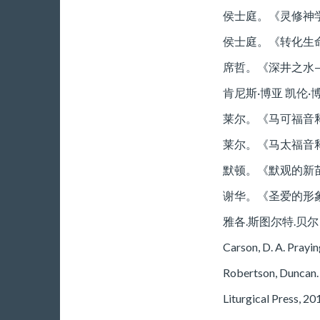
侯士庭。《灵修神
侯士庭。《转化生命
席哲。《深井之水
肯尼斯·博亚 凯伦
莱尔。《马可福音释
莱尔。《马太福音释
默顿。《默观的新苗
谢华。《圣爱的形
雅各.斯图尔特.贝尔
Carson, D. A. Prayin
Robertson, Duncan. 
Liturgical Press, 20