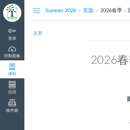
控
Summer 2026
页面
2026春季
制
面
板
主页
登录
2026
控制面板
课程
日历
收件箱