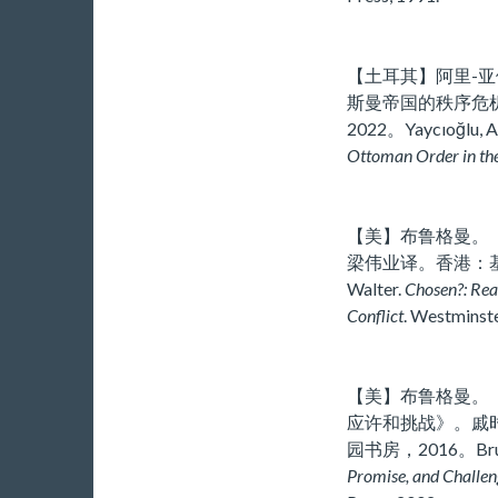
【土耳其】阿里-
斯曼帝国的秩序危
2022。Yaycıoğlu, Al
Ottoman Order in the
【美】布鲁格曼。
梁伟业译。香港：基督教
Walter.
Chosen?: Read
Conflict
. Westminste
【美】布鲁格曼。
应许和挑战》。戚
园书房，2016。Brueg
Promise, and Challeng