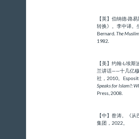
【英】伯纳德·路
转换》。李中译。生活
Bernard.
The Muslim
1982.
【美】约翰·L·埃
兰讲话——十几亿
社，2010。Esposito, 
Speaks for Islam?: W
Press, 2008.
【中】昝涛。《从
集团，2022。