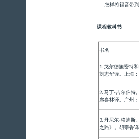
怎样将福音带
课程教科书
书名
1. 戈尔德施密
刘志华译。上海：
2. 马丁-吉尔伯特
扈喜林译。广州：
3. 丹尼尔-格
之路》。胡宗香译。