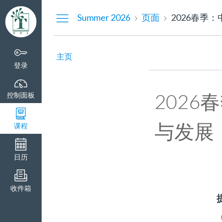
控
Summer 2026
页面
2026春季
制
面
板
主页
登录
202
控制面板
与发展
课程
日历
收件箱