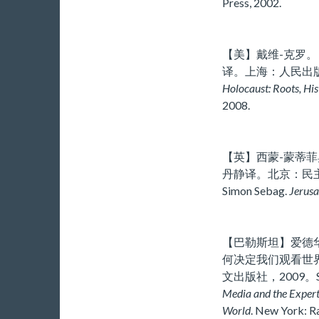
Press, 2002.
【美】戴维-克罗。
译。上海：人民出版社，2
Holocaust: Roots, Hi
2008.
【英】西蒙-蒙蒂
丹静译。北京：民主与建
Simon Sebag.
Jerusa
【巴勒斯坦】爱德
何决定我们观看世
文出版社，2009。Sai
Media and the Expert
World
. New York: 