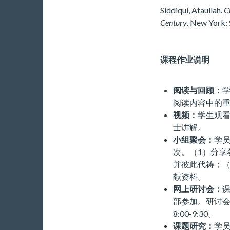
Siddiqui, Ataullah.
C
Century
. New York: S
课程作业说明
阅读与回顾：
阅读内容中的
视频：
学生观
士讲解。
小组聚会：
学员
次。（1）分享
并彼此代祷；（
献资料。
网上研讨会：
部参加。研讨会日
8:00-9:30。
课题研究：
学