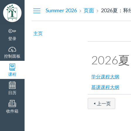
控
Summer 2026
页面
2026夏：释
制
面
板
主页
登录
2026
控制面板
课程
学分课程大纲
慕课课程大纲
日历
上一页
收件箱