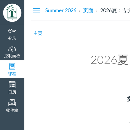
控
Summer 2026
页面
2026夏：
制
面
板
主页
登录
202
控制面板
课程
日历
收件箱