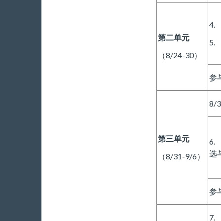
4
第二单元
5
（8/24-30）
参
8/3
第三单元
6
选
（8/31-9/6）
参
7