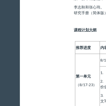
李志秋和张心玮。
研究手册（简体版）
课程计划大纲
推荐进度
内
8/1
1
第一单元
2
（8/17-23）
价
3
文