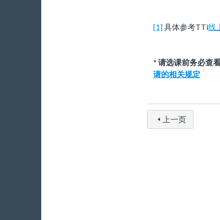
[1]
具体参考TTi
线
* 请选课前务必查
请的相关规定
上一页