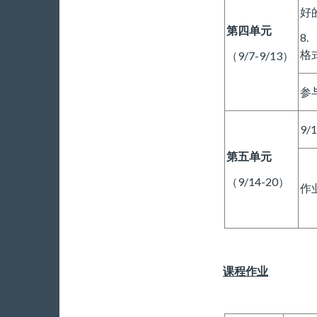
好
第四单元
8
格
（9/7-9/13）
参
9/1
第五单元
（9/14-20）
作
课程作业