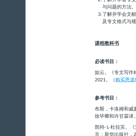
与问题的方法
了解并学会文
及专文格式与
课程教科书
必读书目：
如云。《专文写作
2021。（
购买恩道
参考书目：
布斯，卡洛姆和威
徐毕卿和许甘霖译。
凯特· L· 杜拉
京：新华出版社，2